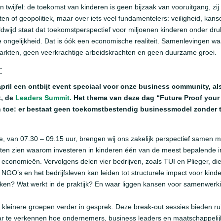
twijfel: de toekomst van kinderen is geen bijzaak van vooruitgang, zij
en of geopolitiek, maar over iets veel fundamentelers: veiligheid, kans
ldwijd staat dat toekomstperspectief voor miljoenen kinderen onder druk
 ongelijkheid. Dat is óók een economische realiteit. Samenlevingen w
markten, geen veerkrachtige arbeidskrachten en geen duurzame groei.
:
pril een ontbijt event speciaal voor onze business community, als
, de
Leaders Summit.
Het thema van deze dag “Future Proof your
an toe: er bestaat geen toekomstbestendig businessmodel zonder 
sie, van 07.30 – 09.15 uur, brengen wij ons zakelijk perspectief same
laten zien waarom investeren in kinderen één van de meest bepalende i
conomieën. Vervolgens delen vier bedrijven, zoals TUI en Plieger, di
GO’s en het bedrijfsleven kan leiden tot structurele impact voor kind
maken? Wat werkt in de praktijk? En waar liggen kansen voor samenwer
 kleinere groepen verder in gesprek. Deze break-out sessies bieden ru
aar te verkennen hoe ondernemers, business leaders en maatschappeli