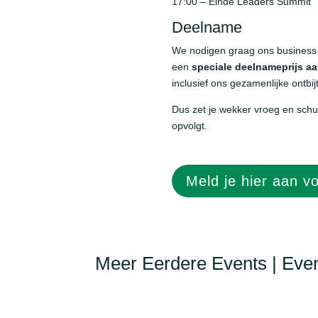
17:00 – Einde Leaders Summit
Deelname
We nodigen graag ons business 
een
speciale deelnameprijs aa
inclusief ons gezamenlijke ontbijt
Dus zet je wekker vroeg en schuif
opvolgt.
Meld je hier aan vo
Meer Eerdere Events | Eve