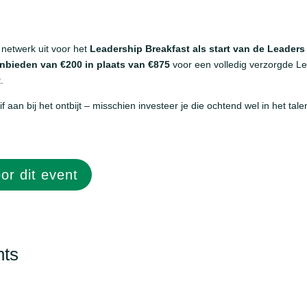
netwerk uit voor het
Leadership Breakfast als start van de Leader
nbieden van €200 in plaats van €875
voor een volledig verzorgde L
.
 aan bij het ontbijt – misschien investeer je die ochtend wel in het talen
or dit event
nts