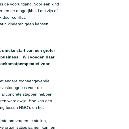
 ís de vooruitgang. Voor een kind
en en de mogelijkheid om zijn of
 door conflict,
aarin kinderen geen kansen
 unieke start van een groter
 business”.
Wij voegen daar
toekomstperspectief voor
n met andere toonaangevende
nvesteringen is voor de
e al concrete stappen hebben
eren wereldwijd. Hoe kan een
king tussen NGO’s en het
imte om vragen te stellen,
jke organisaties samen kunnen