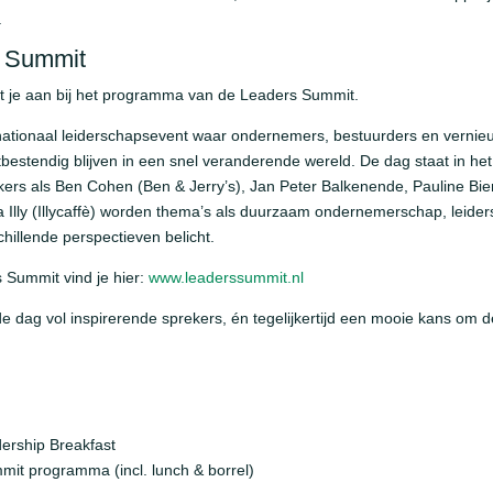
.
s Summit
it je aan bij het programma van de Leaders Summit.
nationaal leiderschapsevent waar ondernemers, bestuurders en vern
bestendig blijven in een snel veranderende wereld. De dag staat in he
kers als Ben Cohen (Ben & Jerry’s), Jan Peter Balkenende, Pauline Bie
 Illy (Illycaffè) worden thema’s als duurzaam ondernemerschap, leide
chillende perspectieven belicht.
 Summit vind je hier:
www.leaderssummit.nl
e dag vol inspirerende sprekers, én tegelijkertijd een mooie kans om 
dership Breakfast
mit programma (incl. lunch & borrel)