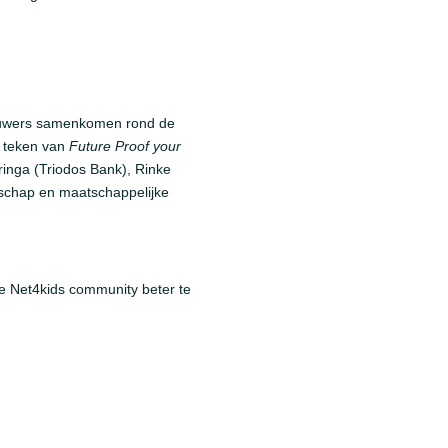
ieuwers samenkomen rond de
t teken van
Future Proof your
ringa (Triodos Bank), Rinke
rschap en maatschappelijke
de Net4kids community beter te