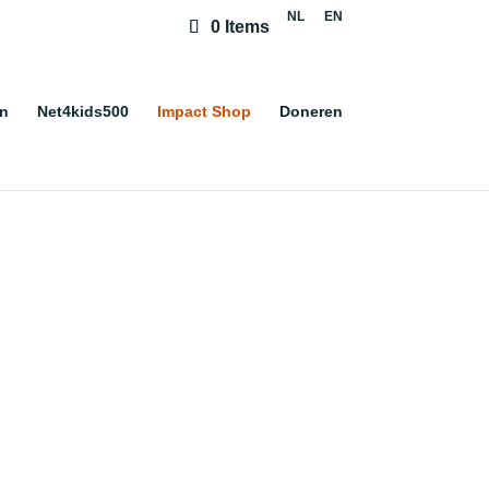
NL
EN
0 Items
jn
Net4kids500
Impact Shop
Doneren