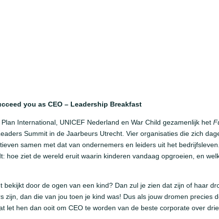
ucceed you as CEO – Leadership Breakfast
, Plan International, UNICEF Nederland en War Child gezamenlijk het
F
aders Summit in de Jaarbeurs Utrecht. Vier organisaties die zich dagel
ieven samen met dat van ondernemers en leiders uit het bedrijfsleven.
t: hoe ziet de wereld eruit waarin kinderen vandaag opgroeien, en welke
bekijkt door de ogen van een kind? Dan zul je zien dat zijn of haar d
s zijn, dan die van jou toen je kind was! Dus als jouw dromen precies d
 wat let hen dan ooit om CEO te worden van de beste corporate over dr