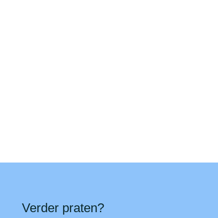
De Net4kids500 bijeenkomst vindt dit voorjaar
plaats tijdens de Impact Fair, het...
Verder praten?